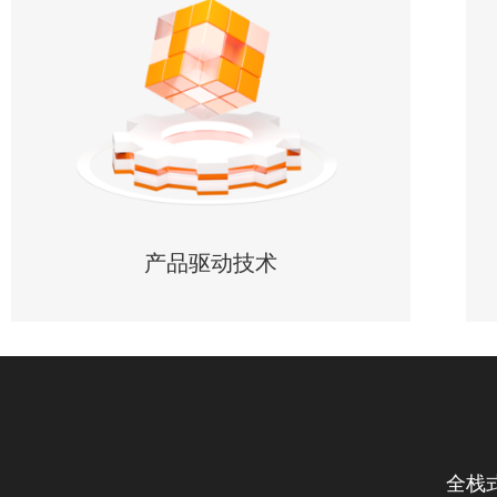
产品驱动技术
以强大的数据与智能算法打造坚实的基础
服务能力
全栈