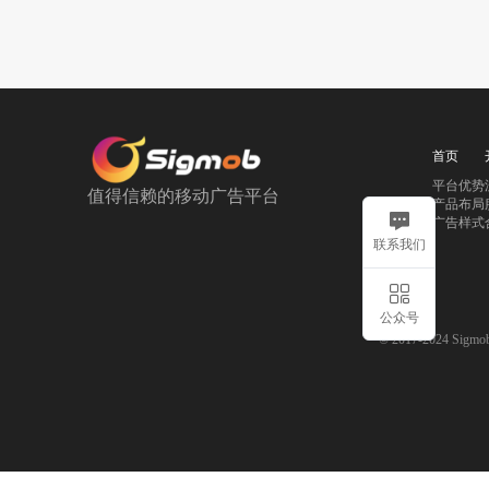
首页
平台优势
值得信赖的移动广告平台
产品布局
广告样式
联系我们
公众号
© 2017-2024