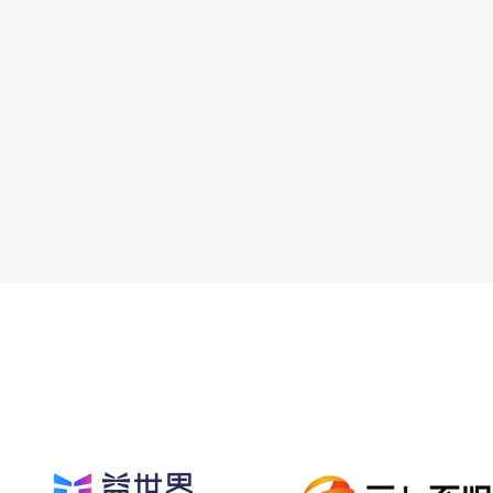
开屏广告
激